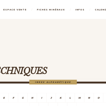
/
/
/
ESPACE VENTE
FICHES MINÉRAUX
INFOS
CALEN
TECHNIQUES
INDEX ALPHABÉTIQUE
E
F
G
H
I
J
K
L
M
N
O