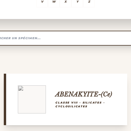
V
W
X
Y
Z
ABENAKYITE-(Ce)
CLASSE VIII - SILICATES -
CYCLOSILICATES