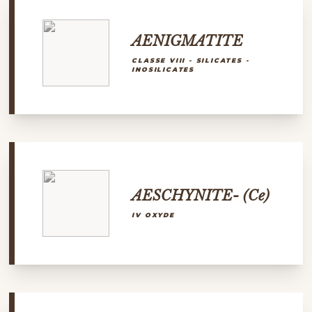
AENIGMATITE
CLASSE VIII - SILICATES -
INOSILICATES
AESCHYNITE- (Ce)
IV OXYDE