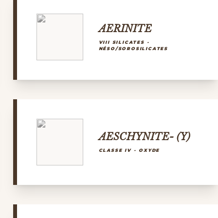
AERINITE
VIII SILICATES -
NÉSO/SOROSILICATES
AESCHYNITE- (Y)
CLASSE IV - OXYDE