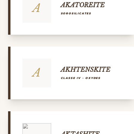
A
AKATOREITE
SOROSILICATES
A
AKHTENSKITE
CLASSE IV - OXYDES