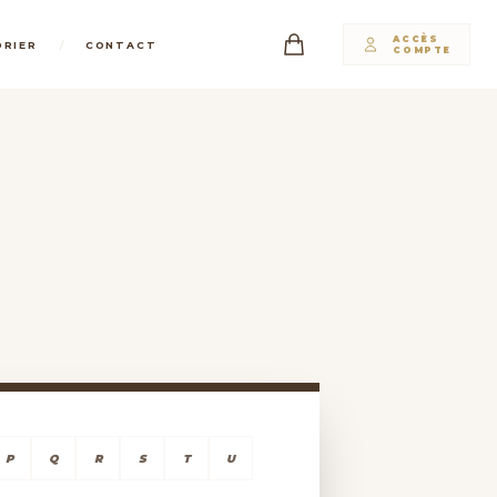
ACCÈS
/
DRIER
CONTACT
COMPTE
P
Q
R
S
T
U