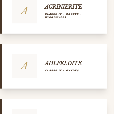
AGRINIERITE
A
CLASSE IV - OXYDES -
HYDROXYDES
A
AHLFELDITE
CLASSE IV - OXYDES