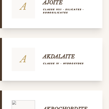
AJOITE
A
CLASSE VIII - SILICATES -
SOROSILICATES
A
AKDALAITE
CLASSE IV - HYDROXYDES