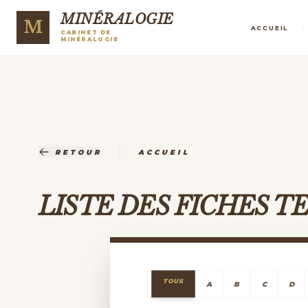
MINÉRALOGIE
M
/
ACCUEIL
CABINET DE
MINÉRALOGIE
|
RETOUR
ACCUEIL
LISTE DES FICHES 
TOUS
A
B
C
D