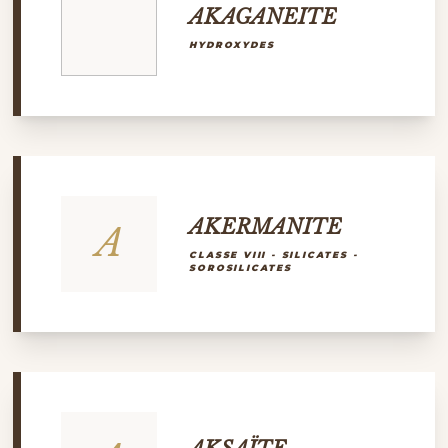
AKAGANEITE
HYDROXYDES
AKERMANITE
A
CLASSE VIII - SILICATES -
SOROSILICATES