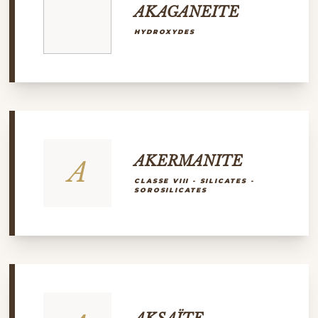
AKAGANEITE
HYDROXYDES
AKERMANITE
A
CLASSE VIII - SILICATES -
SOROSILICATES