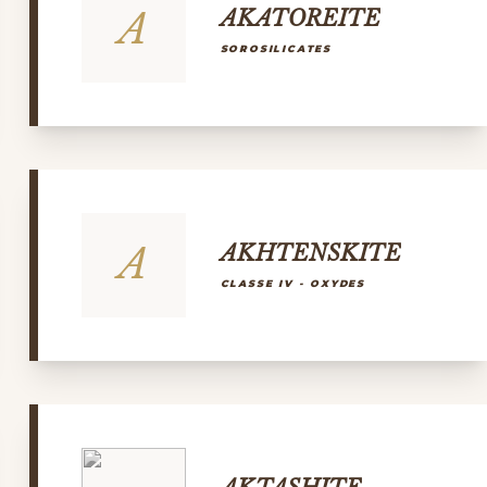
A
AKATOREITE
SOROSILICATES
A
AKHTENSKITE
CLASSE IV - OXYDES