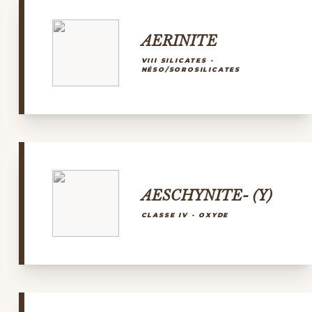
AERINITE
VIII SILICATES -
NÉSO/SOROSILICATES
AESCHYNITE- (Y)
CLASSE IV - OXYDE