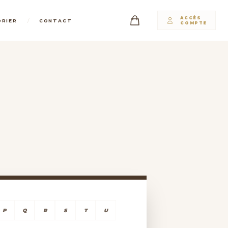
ACCÈS
/
DRIER
CONTACT
COMPTE
P
Q
R
S
T
U