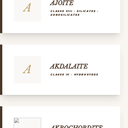
AJOITE
A
CLASSE VIII - SILICATES -
SOROSILICATES
A
AKDALAITE
CLASSE IV - HYDROXYDES