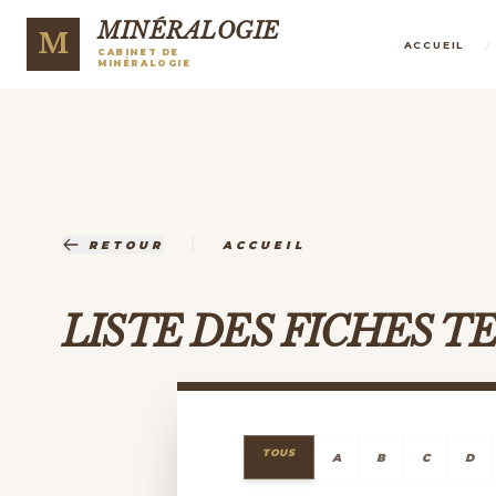
MINÉRALOGIE
M
/
ACCUEIL
CABINET DE
MINÉRALOGIE
|
RETOUR
ACCUEIL
LISTE DES FICHES 
TOUS
A
B
C
D