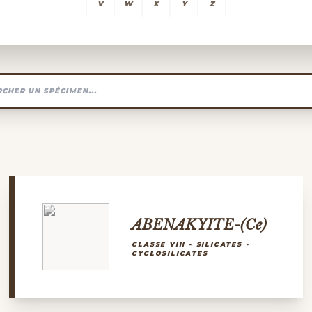
V
W
X
Y
Z
ABENAKYITE-(Ce)
CLASSE VIII - SILICATES -
CYCLOSILICATES