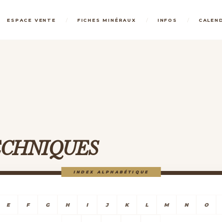
/
/
/
ESPACE VENTE
FICHES MINÉRAUX
INFOS
CALEN
TECHNIQUES
INDEX ALPHABÉTIQUE
E
F
G
H
I
J
K
L
M
N
O