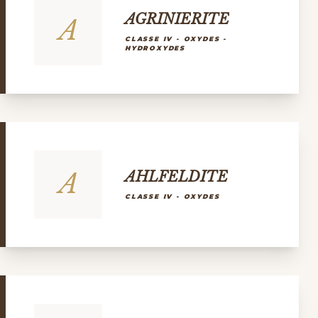
AGRINIERITE
A
CLASSE IV - OXYDES -
HYDROXYDES
A
AHLFELDITE
CLASSE IV - OXYDES