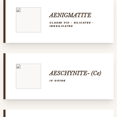
AENIGMATITE
CLASSE VIII - SILICATES -
INOSILICATES
AESCHYNITE- (Ce)
IV OXYDE