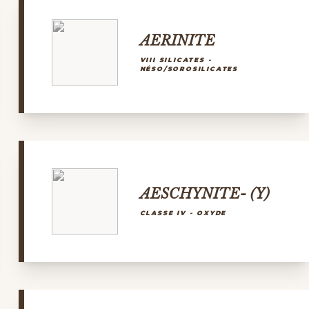
AERINITE
VIII SILICATES -
NÉSO/SOROSILICATES
AESCHYNITE- (Y)
CLASSE IV - OXYDE