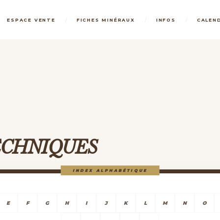
/
/
/
ESPACE VENTE
FICHES MINÉRAUX
INFOS
CALEN
TECHNIQUES
INDEX ALPHABÉTIQUE
E
F
G
H
I
J
K
L
M
N
O