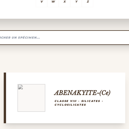
V
W
X
Y
Z
ABENAKYITE-(Ce)
CLASSE VIII - SILICATES -
CYCLOSILICATES