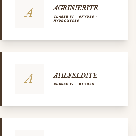
AGRINIERITE
A
CLASSE IV - OXYDES -
HYDROXYDES
A
AHLFELDITE
CLASSE IV - OXYDES