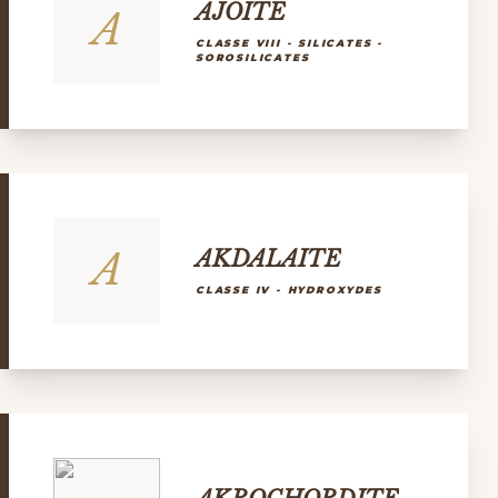
AJOITE
A
CLASSE VIII - SILICATES -
SOROSILICATES
A
AKDALAITE
CLASSE IV - HYDROXYDES