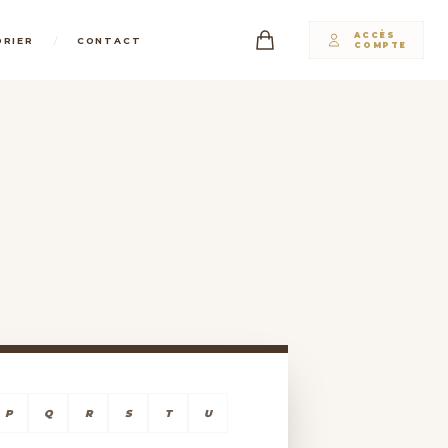
ACCÈS
/
DRIER
CONTACT
COMPTE
P
Q
R
S
T
U