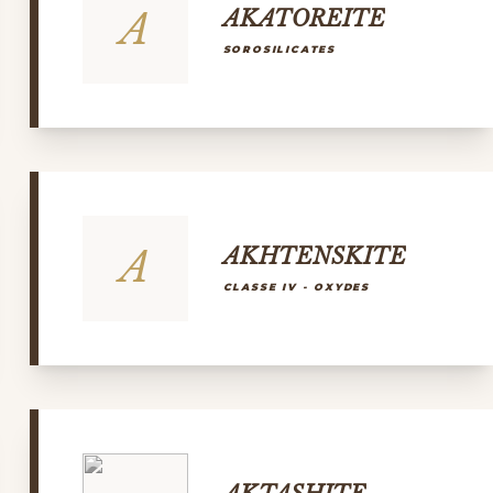
A
AKATOREITE
SOROSILICATES
A
AKHTENSKITE
CLASSE IV - OXYDES