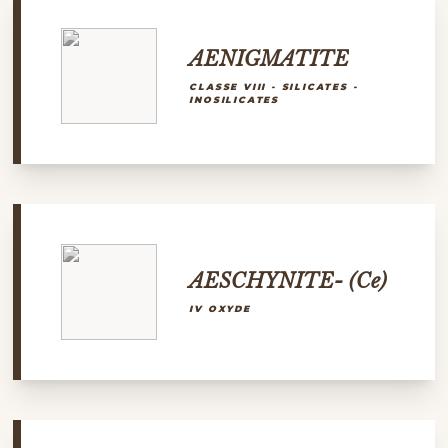
AENIGMATITE
CLASSE VIII - SILICATES -
INOSILICATES
AESCHYNITE- (Ce)
IV OXYDE