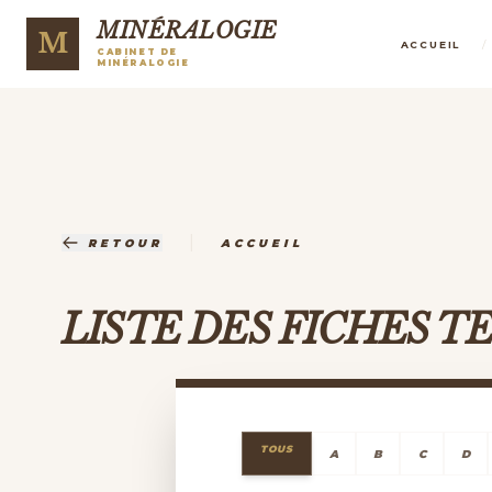
MINÉRALOGIE
M
/
ACCUEIL
CABINET DE
MINÉRALOGIE
|
RETOUR
ACCUEIL
LISTE DES FICHES 
TOUS
A
B
C
D