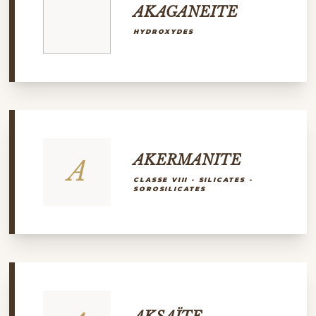
AKAGANEITE
HYDROXYDES
AKERMANITE
A
CLASSE VIII - SILICATES -
SOROSILICATES