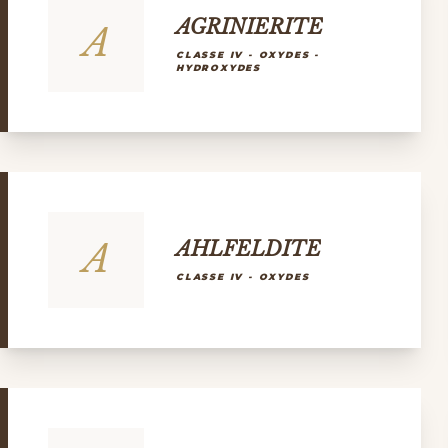
AGRINIERITE
A
CLASSE IV - OXYDES -
HYDROXYDES
A
AHLFELDITE
CLASSE IV - OXYDES