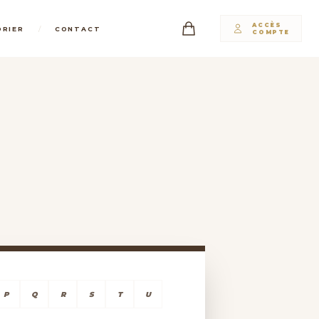
ACCÈS
/
DRIER
CONTACT
COMPTE
P
Q
R
S
T
U