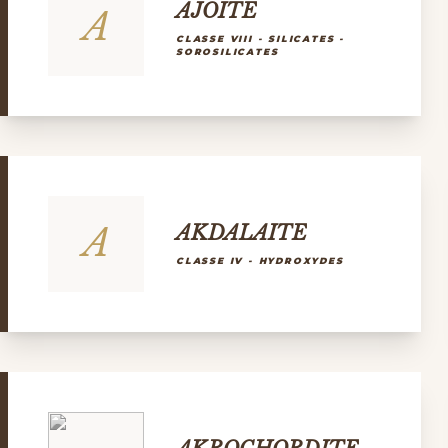
AJOITE
A
CLASSE VIII - SILICATES -
SOROSILICATES
A
AKDALAITE
CLASSE IV - HYDROXYDES