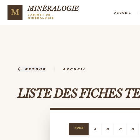
MINÉRALOGIE
M
/
ACCUEIL
CABINET DE
MINÉRALOGIE
|
RETOUR
ACCUEIL
LISTE DES FICHES 
TOUS
A
B
C
D