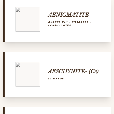
AENIGMATITE
CLASSE VIII - SILICATES -
INOSILICATES
AESCHYNITE- (Ce)
IV OXYDE