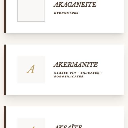
AKAGANEITE
HYDROXYDES
AKERMANITE
A
CLASSE VIII - SILICATES -
SOROSILICATES