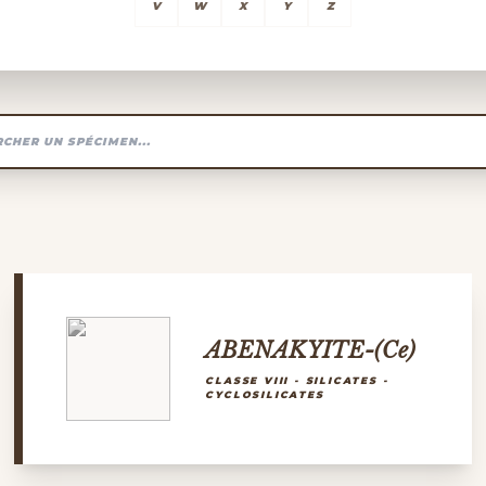
V
W
X
Y
Z
ABENAKYITE-(Ce)
CLASSE VIII - SILICATES -
CYCLOSILICATES