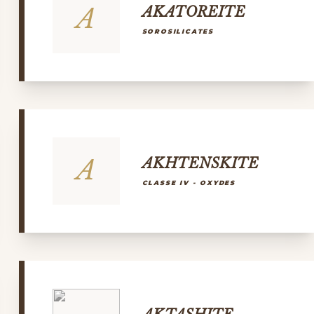
A
AKATOREITE
SOROSILICATES
A
AKHTENSKITE
CLASSE IV - OXYDES