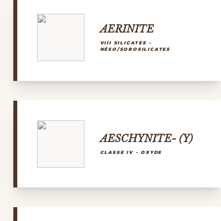
AERINITE
VIII SILICATES -
NÉSO/SOROSILICATES
AESCHYNITE- (Y)
CLASSE IV - OXYDE