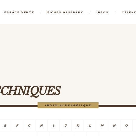
/
/
/
ESPACE VENTE
FICHES MINÉRAUX
INFOS
CALEN
TECHNIQUES
INDEX ALPHABÉTIQUE
E
F
G
H
I
J
K
L
M
N
O