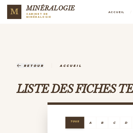
MINÉRALOGIE
M
/
ACCUEIL
CABINET DE
MINÉRALOGIE
|
RETOUR
ACCUEIL
LISTE DES FICHES 
TOUS
A
B
C
D