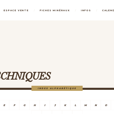
/
/
/
ESPACE VENTE
FICHES MINÉRAUX
INFOS
CALEN
TECHNIQUES
INDEX ALPHABÉTIQUE
E
F
G
H
I
J
K
L
M
N
O