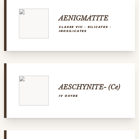
AENIGMATITE
CLASSE VIII - SILICATES -
INOSILICATES
AESCHYNITE- (Ce)
IV OXYDE