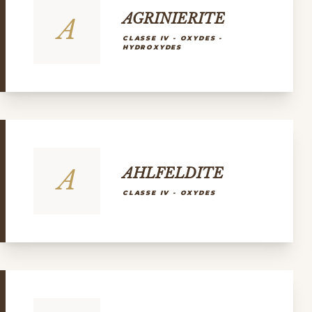
AGRINIERITE
A
CLASSE IV - OXYDES -
HYDROXYDES
A
AHLFELDITE
CLASSE IV - OXYDES