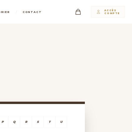
ACCÈS
/
DRIER
CONTACT
COMPTE
P
Q
R
S
T
U