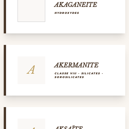
AKAGANEITE
HYDROXYDES
AKERMANITE
A
CLASSE VIII - SILICATES -
SOROSILICATES