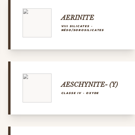
AERINITE
VIII SILICATES -
NÉSO/SOROSILICATES
AESCHYNITE- (Y)
CLASSE IV - OXYDE