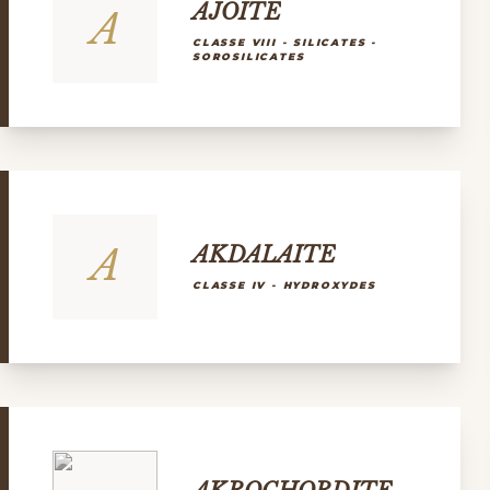
AJOITE
A
CLASSE VIII - SILICATES -
SOROSILICATES
A
AKDALAITE
CLASSE IV - HYDROXYDES