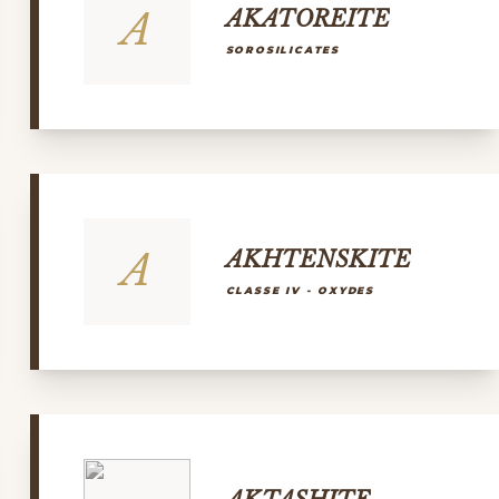
A
AKATOREITE
SOROSILICATES
A
AKHTENSKITE
CLASSE IV - OXYDES