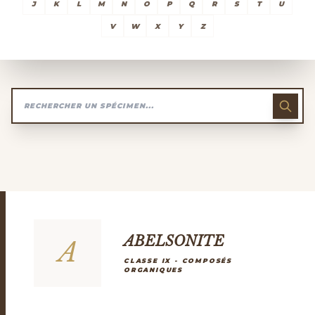
J
K
L
M
N
O
P
Q
R
S
T
U
V
W
X
Y
Z
ABELSONITE
A
CLASSE IX - COMPOSÉS
ORGANIQUES