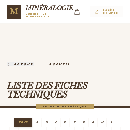
MINÉRALOGIE
M
ACCÈS
COMPTE
CABINET DE
MINÉRALOGIE
|
RETOUR
ACCUEIL
LISTE DES FICHES
TECHNIQUES
INDEX ALPHABÉTIQUE
A
B
C
D
E
F
G
H
I
TOUS