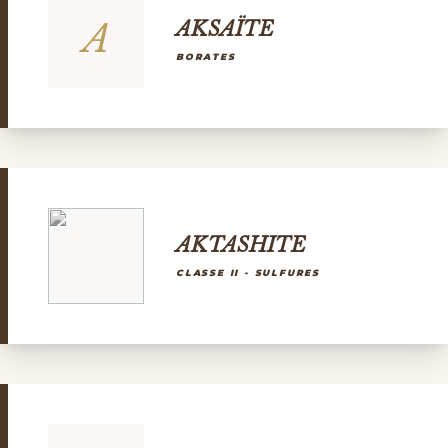
A
AKSAÏTE
BORATES
AKTASHITE
CLASSE II - SULFURES