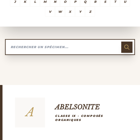
J
K
L
M
N
O
P
Q
R
S
T
U
V
W
X
Y
Z
ABELSONITE
A
CLASSE IX - COMPOSÉS
ORGANIQUES