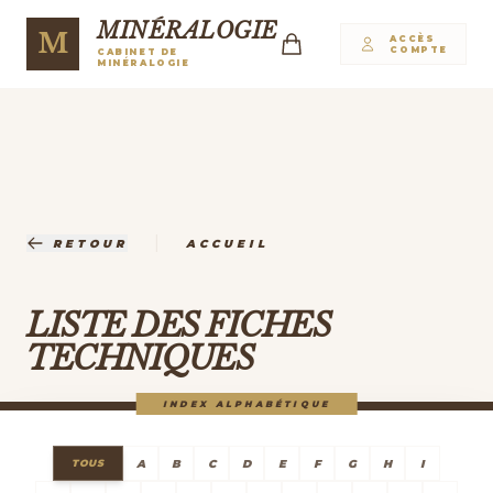
MINÉRALOGIE
M
ACCÈS
COMPTE
CABINET DE
MINÉRALOGIE
|
RETOUR
ACCUEIL
LISTE DES FICHES
TECHNIQUES
INDEX ALPHABÉTIQUE
A
B
C
D
E
F
G
H
I
TOUS