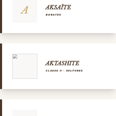
A
AKSAÏTE
BORATES
AKTASHITE
CLASSE II - SULFURES